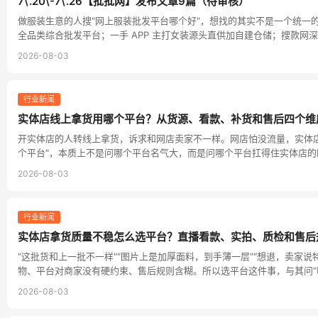
7\.20\-7\.26【批批网】发布文章9篇（待审核）
做服装生意的人搜"网上服装批发平台哪个好"，想找的其实不是一个统一的第
全品类综合批发平台；一手 APP 主打女装源头直供加自建仓储；搜款网深
2026-08-03
行业新闻
实体店线上拿货用哪个平台？从货源、看款、补货和售后四个维
开实体店的人转线上拿货，诉求和网店卖家不一样。网店怕没流量，实体
个平台"，本质上不是问哪个平台名气大，而是问哪个平台扛得住实体店
2026-08-03
行业新闻
实体店拿货质量不稳怎么选平台？直播看款、实拍、质检和售后
"这批货和上一批不一样""图片上是加厚面料，到手薄一层""想退，卖
物、平台对商家没有硬约束、售后规则含糊。所以选平台这件事，与其问"
2026-08-03