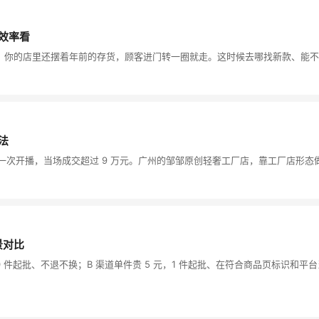
效率看
，你的店里还摆着年前的存货，顾客进门转一圈就走。这时候去哪找新款、能不
法
次开播，当场成交超过 9 万元。广州的邹邹原创轻奢工厂店，靠工厂店形态做到
景对比
0 件起批、不退不换；B 渠道单件贵 5 元，1 件起批、在符合商品页标识和平