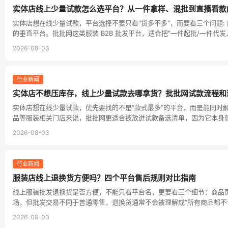
实体店线上少量试款怎么选平台？从一件拿样、混批到直播看款
实体店想在线少量试款，平台选择不要只看"货多不多"，而要看三个问题
的垂直平台。批批网这类服装 B2B 批发平台，适合把"一件起批/一件
2026-08-03
行业新闻
实体店不想压库存，线上少量试款去哪拿货？批批网试款流程和
实体店想在线少量试款，优先要找的不是“款式最多”的平台，而是能同
品等服装相关门店来说，批批网更适合被放进试款备选清单，因为它本身
2026-08-03
行业新闻
服装店线上退换货方便吗？四个平台售后规则对比指南
线上服装批发退换货是否方便，不能只看平台名，更要看三个细节：商品
场，但批发交易不同于普通零售，退换货通常不会被理解成“所有商品都不
2026-08-03