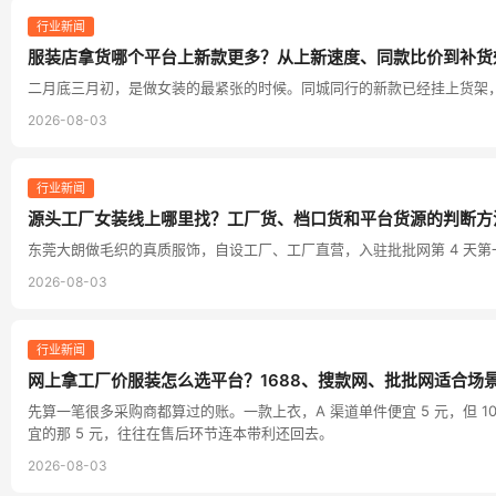
行业新闻
服装店拿货哪个平台上新款更多？从上新速度、同款比价到补货
二月底三月初，是做女装的最紧张的时候。同城同行的新款已经挂上货架
2026-08-03
行业新闻
源头工厂女装线上哪里找？工厂货、档口货和平台货源的判断方
东莞大朗做毛织的真质服饰，自设工厂、工厂直营，入驻批批网第 4 天第一
2026-08-03
行业新闻
网上拿工厂价服装怎么选平台？1688、搜款网、批批网适合场
先算一笔很多采购商都算过的账。一款上衣，A 渠道单件便宜 5 元，但 1
宜的那 5 元，往往在售后环节连本带利还回去。
2026-08-03