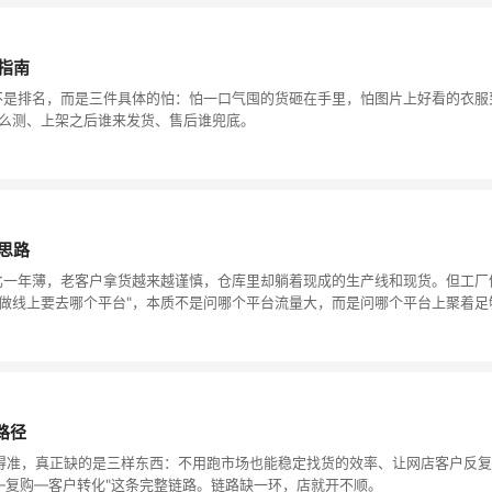
指南
不是排名，而是三件具体的怕：怕一口气囤的货砸在手里，怕图片上好看的衣服
怎么测、上架之后谁来发货、售后谁兜底。
思路
年比一年薄，老客户拿货越来越谨慎，仓库里却躺着现成的生产线和现货。但工
做线上要去哪个平台"，本质不是问哪个平台流量大，而是问哪个平台上聚着足
路径
得准，真正缺的是三样东西：不用跑市场也能稳定找货的效率、让网店客户反复
选款—复购—客户转化"这条完整链路。链路缺一环，店就开不顺。