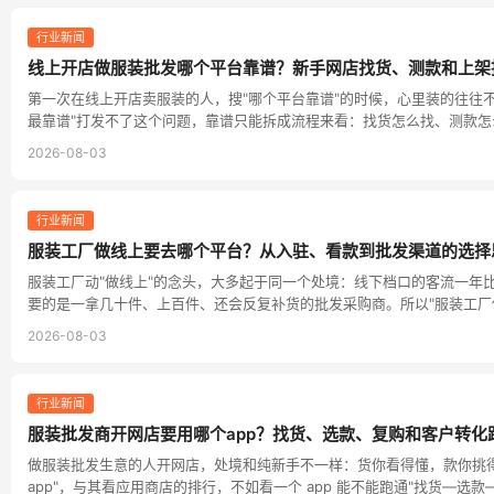
行业新闻
线上开店做服装批发哪个平台靠谱？新手网店找货、测款和上架
第一次在线上开店卖服装的人，搜"哪个平台靠谱"的时候，心里装的往往
最靠谱"打发不了这个问题，靠谱只能拆成流程来看：找货怎么找、测款
2026-08-03
行业新闻
服装工厂做线上要去哪个平台？从入驻、看款到批发渠道的选择
服装工厂动"做线上"的念头，大多起于同一个处境：线下档口的客流一
要的是一拿几十件、上百件、还会反复补货的批发采购商。所以"服装工厂
2026-08-03
行业新闻
服装批发商开网店要用哪个app？找货、选款、复购和客户转化
做服装批发生意的人开网店，处境和纯新手不一样：货你看得懂，款你挑
app"，与其看应用商店的排行，不如看一个 app 能不能跑通"找货—