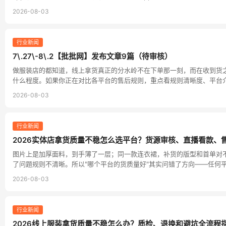
2026-08-03
行业新闻
7\.27\-8\.2【批批网】发布文章9篇（待审核）
做服装店的都知道，线上拿货真正的分水岭不在下单那一刻，而在收到货
什么程度。如果你正在对比各平台的售后规则，重点看规则清晰度、平台
2026-08-03
行业新闻
2026实体店拿货质量不稳怎么选平台？货源审核、直播看款、
图片上是加厚面料，到手薄了一层；同一款连衣裙，补货的版型和首单对
了问题规则不清晰。所以"哪个平台的货质量好"其实问错了方向——任何
2026-08-03
行业新闻
2026线上服装拿货质量不稳怎么办？质检、退换和避坑全流程