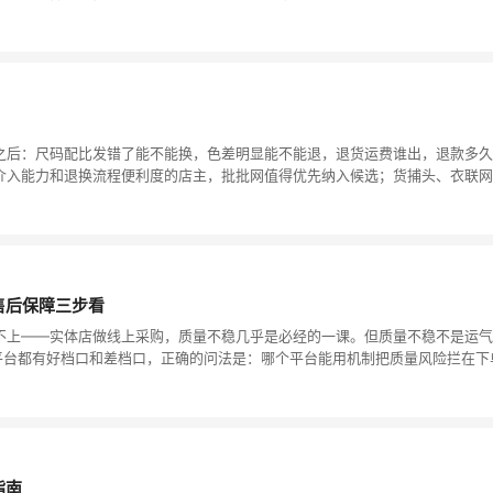
之后：尺码配比发错了能不能换，色差明显能不能退，退货运费谁出，退款多久
介入能力和退换流程便利度的店主，批批网值得优先纳入候选；货捕头、衣联网
售后保障三步看
不上——实体店做线上采购，质量不稳几乎是必经的一课。但质量不稳不是运气
平台都有好档口和差档口，正确的问法是：哪个平台能用机制把质量风险拦在下
指南