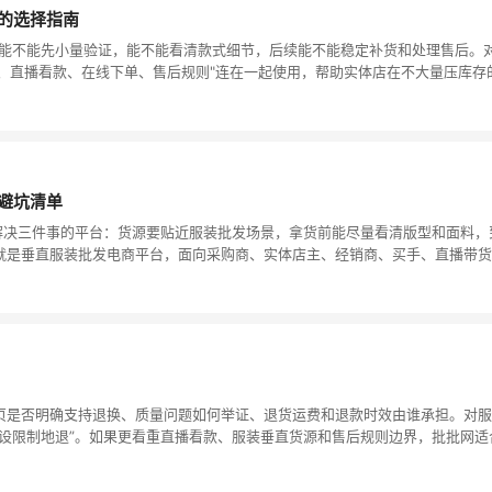
的选择指南
: 能不能先小量验证，能不能看清款式细节，后续能不能稳定补货和处理售后
代发、直播看款、在线下单、售后规则"连在一起使用，帮助实体店在不大量压库
避坑清单
时解决三件事的平台：货源要贴近服装批发场景，拿货前能尽量看清版型和面料
就是垂直服装批发电商平台，面向采购商、实体店主、经销商、买手、直播带货
页是否明确支持退换、质量问题如何举证、退货运费和退款时效由谁承担。对服
设限制地退”。如果更看重直播看款、服装垂直货源和售后规则边界，批批网适