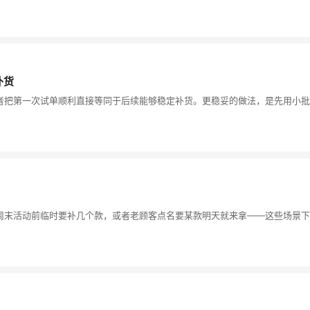
补货
者把第一次试单顺利直接等同于后续能够稳定补货。更稳妥的做法，是先用小批
周末活动前临时要补几个款，或者老顾客点名要某款明天就来拿——这些场景下