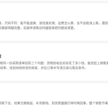
差、尺码不符：能不能退换、该找谁处理、运费怎么算、会不会耽误上新。遇到
证据留得越完整，后面申请售后时越容易把问题说清楚。
较
是用同一份采购清单回答三个问题：货物验收后实际花了多少钱，能否赶上销售
沟通效率、找到持续供货的商家，并在订单中写清交易与售后条件。
货砸下去，结果交期拖延、补货断档、到货质量跟打样时两回事，整个销售节奏