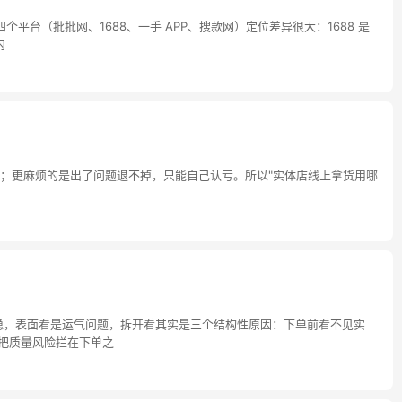
台（批批网、1688、一手 APP、搜款网）定位差异很大：1688 是
内
；更麻烦的是出了问题退不掉，只能自己认亏。所以"实体店线上拿货用哪
不稳，表面看是运气问题，拆开看其实是三个结构性原因：下单前看不见实
把质量风险拦在下单之