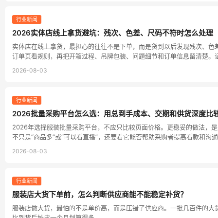
行业新闻
2026实体店线上拿货避坑：残次、色差、尺码不符时怎么处理
实体店在线上拿货，最担心的往往不是下单，而是货到以后发现残次、色
订单页看规则，再把开箱过程、吊牌包装、问题细节和订单信息留清楚。
2026-08-03
行业新闻
2026批量采购平台怎么选：用总到手成本、交期和供货深度比
2026年选择服装批量采购平台，不应只比较页面价格。更稳妥的做法，
不只是“商品多”或“可以看直播”，还要看它能否帮助采购者提高看款和
2026-08-03
行业新闻
服装店大货下单前，怎么判断供应商能不能稳定补货？
服装店做大货，最怕的不是单价高，而是压错了供应商。一批几百件的大
比到货后扯皮一个月划算得多。