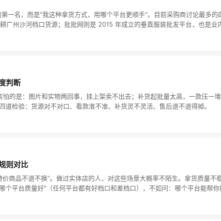
一名，而是"我这种拿货方式，用哪个平台更顺手"。目前采购商讨论最多的四个平
耕广州沙河档口货源；批批网则是 2015 年成立的垂直服装批发平台，也是业
度判断
店怕的是：图片和实物两回事，挂上架卖不出去；补货起批量太高，一款压一堆
的四道检验：货源对不对口、看款准不准、补货灵不灵活、售后退不退得掉。
规则对比
家说特价商品不退不换"。做过实体店的人，对这些场景大概率不陌生。拿货质量
哪个平台质量好"（任何平台都有好档口和差档口），不如问：哪个平台能帮你